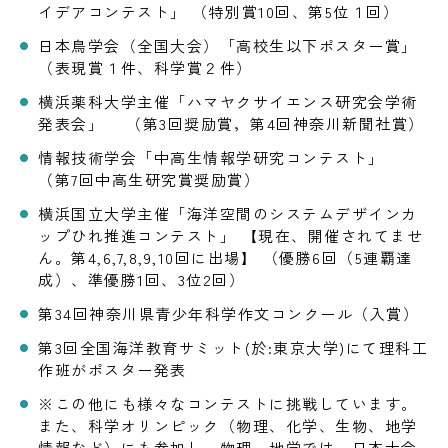
イデアコンテスト」 （特別賞10回、第5位１回）
日本鳥学会（全国大会）「高校生以下ポスター賞」
（表現賞１件、科学賞２件）
横浜薬科大学主催「ハマヤクサイエンス研究会学術
発表会」 （第3回奨励賞，第4回神奈川新聞社賞）
情報技術学会「中高生情報学研究コンテスト」
（第7回中高生研究賞奨励賞）
横浜国立大学主催「海洋空間のシステムデザインカ
ップひれ推進コンテスト」 【現在、開催されてませ
ん。第4,6,7,8,9,10回に出場】 （優勝6回（5連覇達
成）、準優勝1回、3位2回）
第34回神奈川県青少年科学作文コンクール（入賞）
第3回全国海洋教育サミット(於:東京大学)にて理科工
作班がポスター発表
※この他にも様々なコンテストに挑戦しています。
また、科学オリンピック（物理、化学、生物、地学
情報など）にも参加し、物理、地学では、日本大会