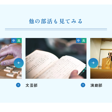
他の部活も見てみる
中
高
中
高
文芸部
演劇部