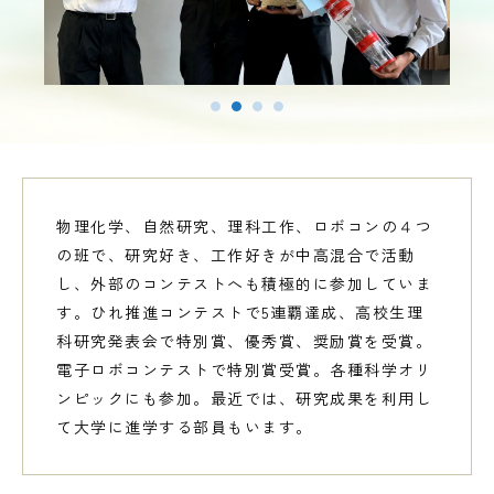
受験生の皆様へ
在校生・保護者の皆様へ
卒業生の皆様へ
物理化学、自然研究、理科工作、ロボコンの４つ
の班で、研究好き、工作好きが中高混合で活動
交通案内
お問い合わせ
教員採用情報
資料請求
新着情報
し、外部のコンテストへも積極的に参加していま
よくある質問
みらい募金について
す。ひれ推進コンテストで5連覇達成、高校生理
科研究発表会で特別賞、優秀賞、奨励賞を受賞。
電子ロボコンテストで特別賞受賞。各種科学オリ
ンピックにも参加。最近では、研究成果を利用し
当サイトについて
個人情報保護方針
サイトマップ
ENGLISH
て大学に進学する部員もいます。