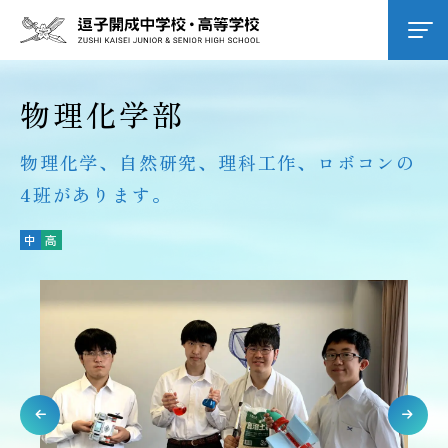
学校紹介
物理化学部
物理化学、自然研究、理科工作、ロボコンの
逗子開成の教育
4班があります。
学校生活
中
高
進路進学
入試情報