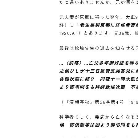
たに違いありませんが、元が酒を
元夫妻が京都に移った翌年、大正9
詳）に「
老生長男京都に居候者盲
1920.9.1）とあります。元36
最後は松坡先生の逝去を知らせる元
…（前略）…亡父多年御好誼を辱
之候ひしが十三日氣管支加答兒に
昏睡状態に陥り 同夜十一時永眠
より御弔問をも拜辭致候次第 不
（『漢詩春秋』第28巻第4号 1919.
科学者らしく、発病から亡くなる
候 御供物等は固より御弔問をも