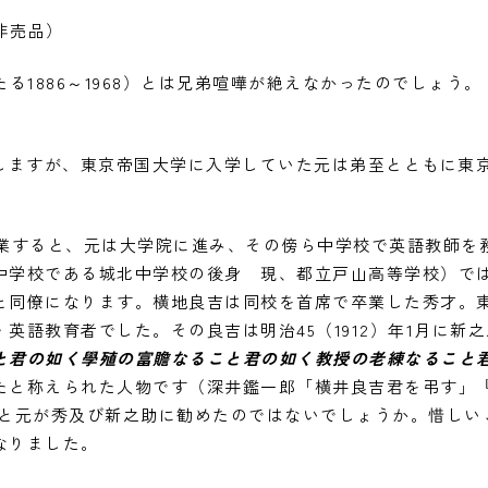
非売品）
たる1886～1968）とは兄弟喧嘩が絶えなかったのでしょう
。
移しますが、東京帝国大学に入学していた元は弟至とともに東
を卒業すると、元は大学院に進み、その傍ら中学校で英語教師
中学校である城北中学校の後身 現、都立戸山高等学校）で
17）と同僚になります。横地良吉は同校を首席で卒業した秀才
英語教育者でした。その良吉は明治45（1912）年1月に新
と君の如く學殖の富贍なること君の如く教授の老練なること
たと称えられた人物です（深井鑑一郎「横井良吉君を弔す」『英
婚相手にと元が秀及び新之助に勧めたのではないでしょうか。惜し
なりました。