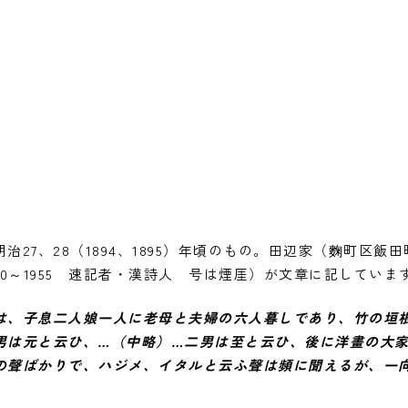
27、28（1894、1895）年頃のもの。田辺家（麴町区飯
70～1955 速記者・漢詩人 号は煙厓）が文章に記していま
は、子息二人娘一人に老母と夫婦の六人暮しであり、竹の垣
男は元と云ひ、…（中略）…二男は至と云ひ、後に洋畫の大
の聲ばかりで、ハジメ、イタルと云ふ聲は頻に聞えるが、一