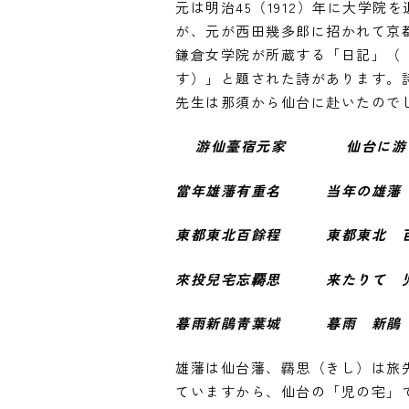
元は明治45（1912）年に大学院
が、元が西田幾多郎に招かれて京都
鎌倉女学院が所蔵する「日記」（
す）」と題された詩があります。
先生は那須から仙台に赴いたので
游仙臺宿元家 仙台に游び
當年雄藩有重名 当年の雄藩
東都東北百餘程 東都東北 
來投兒宅忘覉思 来たりて 児
暮雨新鵑靑葉城 暮雨 新鵑
雄藩は仙台藩、覉思（きし）は旅先
ていますから、仙台の「児の宅」