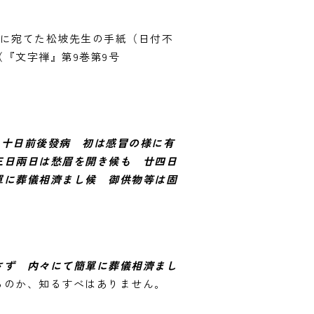
劍に宛てた松坡先生の手紙（日付不
（『文字禅』第9巻第9号
月十日前後發病 初は感冒の様に有
三日兩日は愁眉を開き候も 廿四日
單に葬儀相濟まし候 御供物等は固
さず 内々にて簡單に葬儀相濟まし
るのか、知るすべはありません。