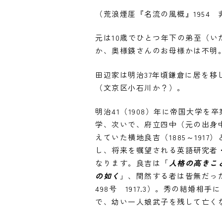
（荒浪煙厓『名流の風概』1954 
元は10歳でひとつ年下の弟至（い
か、奥様鍈さんのお母様かは不明
田辺家は明治37年頃鎌倉に居を
（文京区小石川か？）。
明治41（1908）年に帝国大学
学、次いで、府立四中（元の出身
えていた横地良吉（1885～19
し、将来を嘱望される英語研究者・
なります。良吉は「
人格の高きこ
の如く
」、間然する者は皆無だっ
498号 1917.3）。秀の結
で、幼い一人娘武子を残して亡く