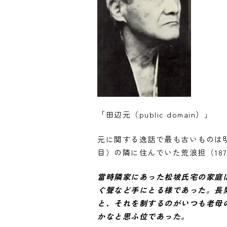
「田辺元（public domain）」
元に関する逸話で最も古いものは明治
目）の隣に住んでいた荒浪担（18
當時隣家にあった松坡氏宅の家庭
ぐ聲など手にとる様であった。長
と、それを制するのがいつも老母
かなと思ふ位であった。