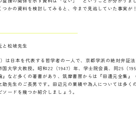
の直接の関係を示す資料は「ない」 ということが分かりま
くつかの資料を検討してみると、今まで見逃していた事実が
元と松坡先生
1962）は日本を代表する哲学者の一人で、京都学派の絶対弁証
大学大教授。昭和22（1947）年、学士院会員、同25（1
』など多くの著書があり、筑摩書房からは『田邊元全集』（全15
之助先生のご長男です。田辺元の業績や為人については多く
ピソードを幾つか紹介しましょう。