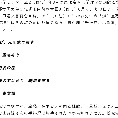
を退学し、翌大正2（1913）年8月に東北帝国大学理学部講師
帝国大学に転ずる直前の大正8（1919）6月に、その住ま
「田辺文書総合目録」より（＊注））に松坡先生の「游仙臺
詩稿にはその詩の前に那須の松方正義別邸（千松苑、萬歳閣
しょう。
、元の家に宿す
 重名有り
百余の程
の宅に投じ 覉思を忘る
 青葉城
での物思い、旅愁。梅雨どきの雨と杜鵑、青葉城。元は大正5
ではお嫁さんの手料理で歓待されたのかも知れません。松坡