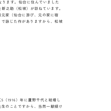
となります。仙台に住んでいました
いを新之助（松坡）が訪ねています。
宿元家（仙台に游び、元の家に宿
）で詠じた作がありますから、松坡
（1916）年に蘆野千代と結婚し
先生のことですから、当然一献傾け