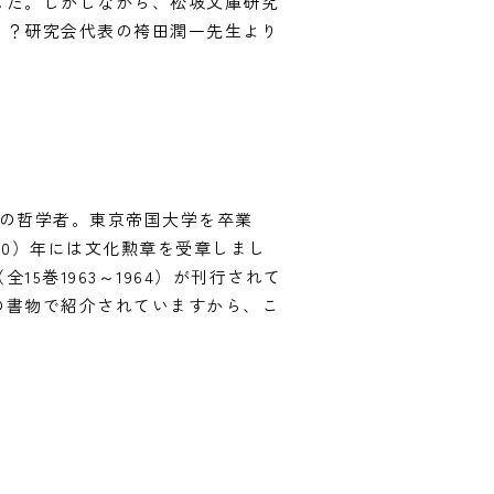
した。しかしながら、松坡文庫研究
！？研究会代表の袴田潤一先生より
法の哲学者。東京帝国大学を卒業
950）年には文化勲章を受章しまし
巻1963～1964）が刊行されて
の書物で紹介されていますから、こ