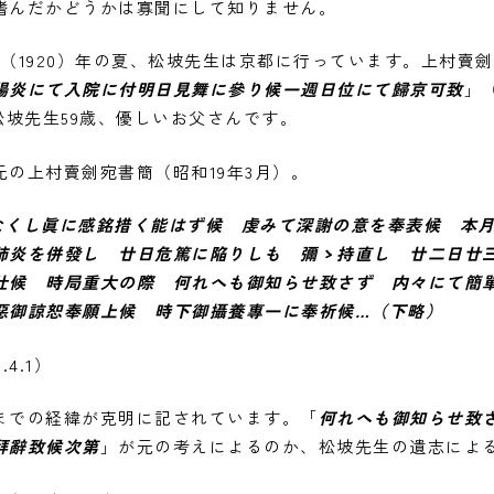
嗜んだかどうかは寡聞にして知りません。
（1920）年の夏、松坡先生は京都に行っています。上村賣
腸炎にて入院に付明日見舞に參り候一週日位にて歸京可致
」
歳、松坡先生59歳、優しいお父さんです。
の上村賣劍宛書簡（昭和19年3月）。
なくし眞に感銘措く能はず候 虔みて深謝の意を奉表候 本
肺炎を併發し 廿日危篤に陥りしも 彌ゝ持直し 廿二日廿
仕候 時局重大の際 何れへも御知らせ致さず 内々にて簡
惡御諒恕奉願上候 時下御攝養專一に奉祈候…（下略）
4.1）
までの経緯が克明に記されています。「
何れへも御知らせ致
拜辭致候次第
」が元の考えによるのか、松坡先生の遺志によ