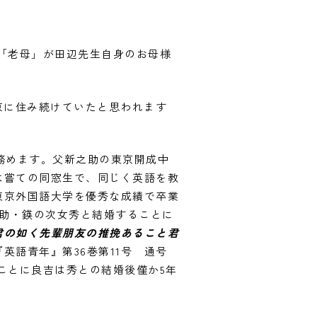
。「老母」が田辺先生自身のお母様
京に住み続けていたと思われます
を務めます。父新之助の東京開成中
は嘗ての同窓生で、同じく英語を教
。東京外国語大学を優秀な成績で卒業
之助・鍈の次女秀と結婚することに
君の如く先輩朋友の推挽あること君
語青年』第36巻第11号 通号
いことに良吉は秀との結婚後僅か5年