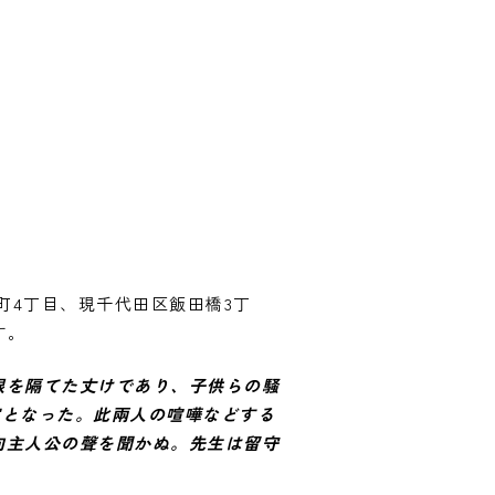
田町4丁目、現千代田区飯田橋3丁
す。
根を隔てた丈けであり、子供らの騒
家となった。此兩人の喧嘩などする
向主人公の聲を聞かぬ。先生は留守