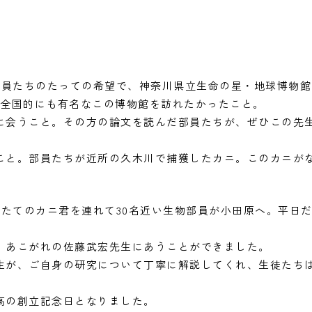
は部員たちのたっての希望で、神奈川県立生命の星・地球博物
は全国的にも有名なこの博物館を訪れたかったこと。
に会うこと。その方の論文を読んだ部員たちが、ぜひこの先
こと。部員たちが近所の久木川で捕獲したカニ。このカニが
れたてのカニ君を連れて30名近い生物部員が小田原へ。平日
、あこがれの佐藤武宏先生にあうことができました。
生が、ご自身の研究について丁寧に解説してくれ、生徒たち
。
高の創立記念日となりました。