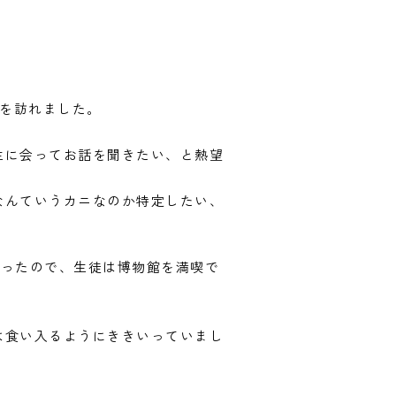
館を訪れました。
生に会ってお話を聞きたい、と熱望
なんていうカニなのか特定したい、
だったので、生徒は博物館を満喫で
は食い入るようにききいっていまし