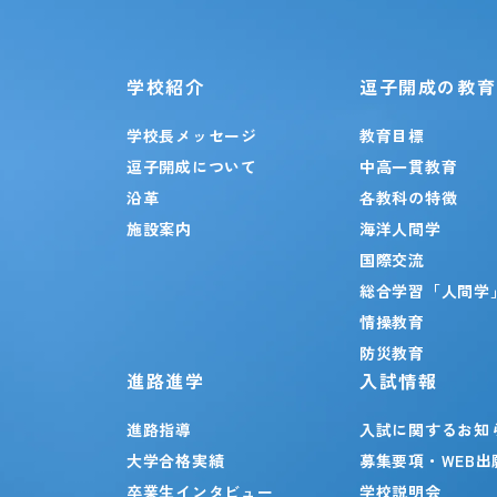
学校紹介
逗子開成の教育
学校長メッセージ
教育目標
逗子開成について
中高一貫教育
沿革
各教科の特徴
施設案内
海洋人間学
国際交流
総合学習「人間学
情操教育
防災教育
進路進学
入試情報
進路指導
入試に関するお知
大学合格実績
募集要項・WEB出
卒業生インタビュー
学校説明会