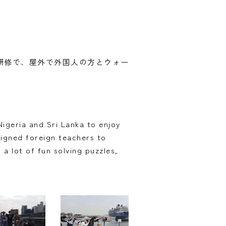
英語研修で、屋外で外国人の方とウォー
igeria and Sri Lanka to enjoy
signed foreign teachers to
a lot of fun solving puzzles,