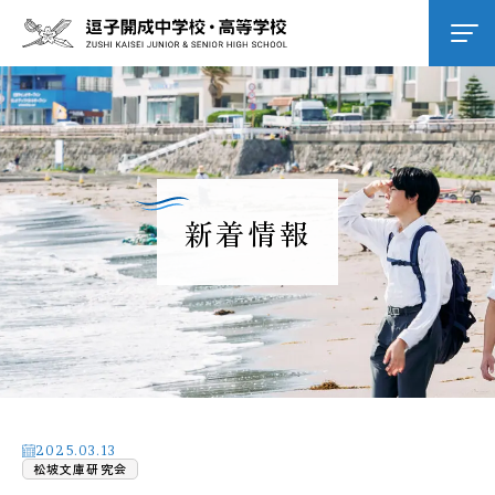
学校紹介
逗子開成の教育
新着情報
学校生活
進路進学
入試情報
2025.03.13
松坡文庫研究会