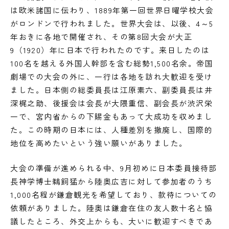
は欧米諸国に伝わり、1889年第一回世界日曜学校大会
がロンドンで行われました。世界大会は、以後、4～5
年おきに各地で開催され、その第8回大会が大正
9（1920）年に日本で行われたのです。来日したのは
100名を越える外国人幹部を含む総勢1,500名余。帝国
劇場での大会の外に、一行は各地を訪れ大歓迎を受け
ました。日本側の総委員長は江原素六、副委員長は井
深梶之助、後援会は会長が大隈重信、副会長が渋沢栄
一で、宮内省からの下賜金もあって大成功を収めまし
た。この時期の日本には、人種差別を撤廃し、国際的
地位を高めたいという強い願いがありました。
大会の準備が進められる中、9月初めに日本委員接待部
長神学博士鵜飼猛から陸奥広吉に対して参加者のうち
1,000名程が鎌倉観光を希望しており、款待についての
依頼がありました。陸奥は鎌倉在住の友人数十名と協
議したところ、外交上からも、大いに歓迎すべきであ