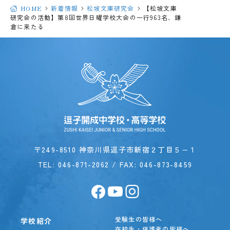
HOME
新着情報
松坡文庫研究会
【松坡文庫
研究会の活動】第8回世界日曜学校大会の一行963名、鎌
倉に来たる
〒249-8510 神奈川県逗子市新宿２丁目５−１
TEL:
046-871-2062
/ FAX: 046-873-8459
受験生の皆様へ
学校紹介
在校生・保護者の皆様へ