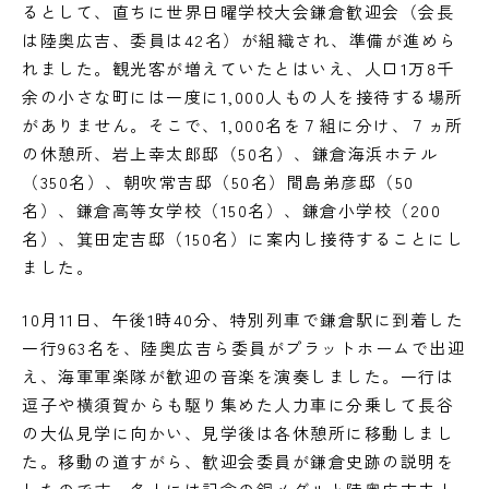
るとして、直ちに世界日曜学校大会鎌倉歓迎会（会長
は陸奥広吉、委員は42名）が組織され、準備が進めら
れました。観光客が増えていたとはいえ、人口1万8千
余の小さな町には一度に1,000人もの人を接待する場所
がありません。そこで、1,000名を７組に分け、７ヵ所
の休憩所、岩上幸太郎邸（50名）、鎌倉海浜ホテル
（350名）、朝吹常吉邸（50名）間島弟彦邸（50
名）、鎌倉高等女学校（150名）、鎌倉小学校（200
名）、箕田定吉邸（150名）に案内し接待することにし
ました。
10月11日、午後1時40分、特別列車で鎌倉駅に到着した
一行963名を、陸奥広吉ら委員がプラットホームで出迎
え、海軍軍楽隊が歓迎の音楽を演奏しました。一行は
逗子や横須賀からも駆り集めた人力車に分乗して長谷
の大仏見学に向かい、見学後は各休憩所に移動しまし
た。移動の道すがら、歓迎会委員が鎌倉史跡の説明を