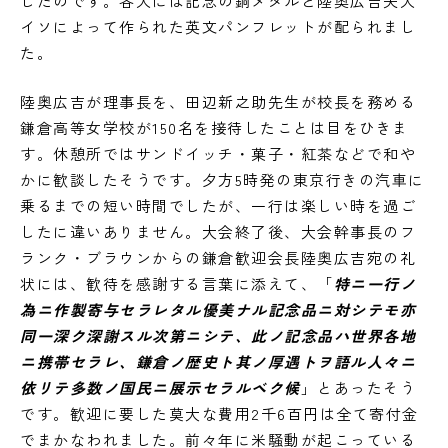
したのです。各人には記念の銅メダルと陸奥広吉夫人
イソによって作られた英文パンフレットが配られまし
た。
陸奥広吉が理事長を、田辺新之助先生が校長を務める
鎌倉高等女学校が150名を接待したことは目をひきま
す。休憩所ではサンドイッチ・菓子・紅茶などで和や
かに歓談したそうです。夕方5時発の東京行きの汽車に
乗るまでの短い時間でしたが、一行は楽しい時を過ご
したに違いありません。大会終了後、大会幹事長のフ
ランク・ブラウンからの鎌倉歓迎会長陸奥広吉宛の礼
状には、歓待を感謝する言葉に添えて、「
特ニ一行ノ
為ニ作製寄与セラレタル優美ナル記念品ニ対シテモ亦
同一深ク深謝スル次第ニシテ、此ノ記念品ハ世界各地
ニ携帯セラレ、鎌倉ノ歴史ト其ノ厚遇トヲ語ル人々ニ
依リテ多数ノ国民ニ展示セラルベク候
」とあったそう
です。歓迎に要した莫大な費用2千6百円は全て寄付金
でまかなわれました。前々年に米騒動が起こっている