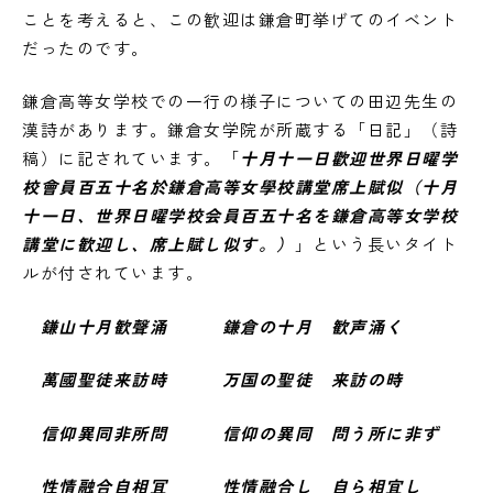
ことを考えると、この歓迎は鎌倉町挙げてのイベント
だったのです。
鎌倉高等女学校での一行の様子についての田辺先生の
漢詩があります。鎌倉女学院が所蔵する「日記」（詩
稿）に記されています。「
十月十一日歡迎世界日曜学
校會員百五十名於鎌倉高等女學校講堂席上賦似（十月
十一日、世界日曜学校会員百五十名を鎌倉高等女学校
講堂に歓迎し、席上賦し似す。）
」という長いタイト
ルが付されています。
鎌山十月歓聲涌 鎌倉の十月 歓声涌く
萬國聖徒来訪時 万国の聖徒 来訪の時
信仰異同非所問 信仰の異同 問う所に非ず
性情融合自相冝 性情融合し 自ら相宜し