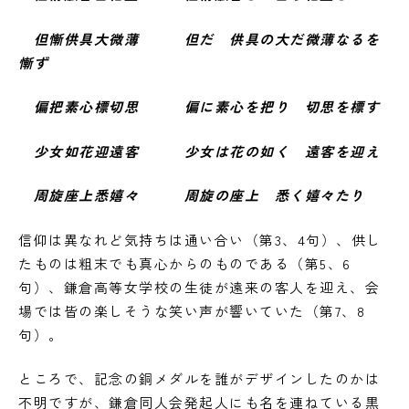
但慚供具大微薄 但だ 供具の大だ微薄なるを
慚ず
偏把素心標切思 偏に素心を把り 切思を標す
少女如花迎遠客 少女は花の如く 遠客を迎え
周旋座上悉嬉々 周旋の座上 悉く嬉々たり
信仰は異なれど気持ちは通い合い（第3、4句）、供し
たものは粗末でも真心からのものである（第5、6
句）、鎌倉高等女学校の生徒が遠来の客人を迎え、会
場では皆の楽しそうな笑い声が響いていた（第7、8
句）。
ところで、記念の銅メダルを誰がデザインしたのかは
不明ですが、鎌倉同人会発起人にも名を連ねている黒