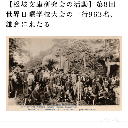
【松坡文庫研究会の活動】第8回
受験生の皆様へ
世界日曜学校大会の一行963名、
在校生・保護者の皆様へ
鎌倉に来たる
卒業生の皆様へ
交通案内
お問い合わせ
教員採用情報
資料請求
新着情報
よくある質問
みらい募金について
当サイトについて
個人情報保護方針
サイトマップ
ENGLISH