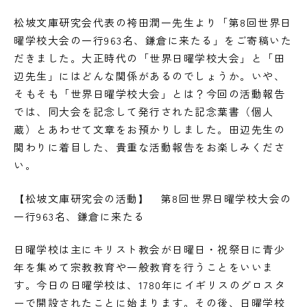
松坡文庫研究会代表の袴田潤一先生より「第8回世界日
曜学校大会の一行963名、鎌倉に来たる」をご寄稿いた
だきました。大正時代の「世界日曜学校大会」と「田
辺先生」にはどんな関係があるのでしょうか。いや、
そもそも「世界日曜学校大会」とは？今回の活動報告
では、同大会を記念して発行された記念葉書（個人
蔵）とあわせて文章をお預かりしました。田辺先生の
関わりに着目した、貴重な活動報告をお楽しみくださ
い。
【松坡文庫研究会の活動】 第8回世界日曜学校大会の
一行963名、鎌倉に来たる
日曜学校は主にキリスト教会が日曜日・祝祭日に青少
年を集めて宗教教育や一般教育を行うことをいいま
す。今日の日曜学校は、1780年にイギリスのグロスタ
ーで開設されたことに始まります。その後、日曜学校