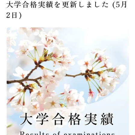
大学合格実績を更新しました (5月
受験生の皆様へ
2日)
在校生・保護者の皆様へ
卒業生の皆様へ
交通案内
お問い合わせ
教員採用情報
資料請求
新着情報
よくある質問
みらい募金について
当サイトについて
個人情報保護方針
サイトマップ
ENGLISH