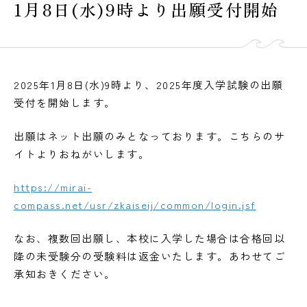
1月8日(水)9時より出願受付開始
受験生の皆様へ
在校生・保護者の皆様へ
卒業生の皆様へ
2025年1月8日(水)9時より、2025年度入学試験の出願
受付を開始します。
出願はネット出願のみとなっております。こちらのサ
イトよりおねがいします。
交通案内
お問い合わせ
教員採用情報
資料請求
新着情報
よくある質問
みらい募金について
https://mirai-
compass.net/usr/zkaiseij/common/login.jsf
なお、複数回出願し、本校に入学した場合は合格回以
当サイトについて
個人情報保護方針
サイトマップ
ENGLISH
降の未受験分の受験料は返金いたします。あわせてご
承知おきください。