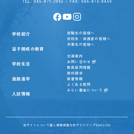
TEL:
046-871-2062
/ FAX: 046-873-8459
受験生の皆様へ
学校紹介
在校生・保護者の皆様へ
卒業生の皆様へ
逗子開成の教育
交通案内
お問い合わせ
学校生活
教員採用情報
資料請求
進路進学
新着情報
よくある質問
みらい募金について
入試情報
当サイトについて
個人情報保護方針
サイトマップ
ENGLISH