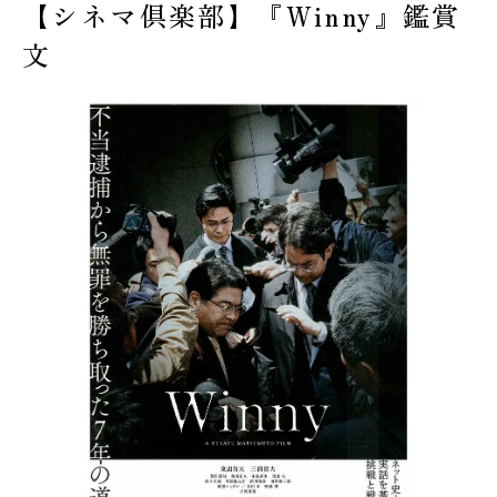
【シネマ倶楽部】『Winny』鑑賞
受験生の皆様へ
文
在校生・保護者の皆様へ
卒業生の皆様へ
交通案内
お問い合わせ
教員採用情報
資料請求
新着情報
よくある質問
みらい募金について
当サイトについて
個人情報保護方針
サイトマップ
ENGLISH