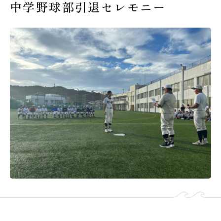
中学野球部引退セレモニー
受験生の皆様へ
在校生・保護者の皆様へ
卒業生の皆様へ
交通案内
お問い合わせ
教員採用情報
資料請求
新着情報
よくある質問
みらい募金について
当サイトについて
個人情報保護方針
サイトマップ
ENGLISH