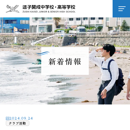
学校紹介
逗子開成の教育
新着情報
学校生活
進路進学
入試情報
2024.09.24
クラブ活動