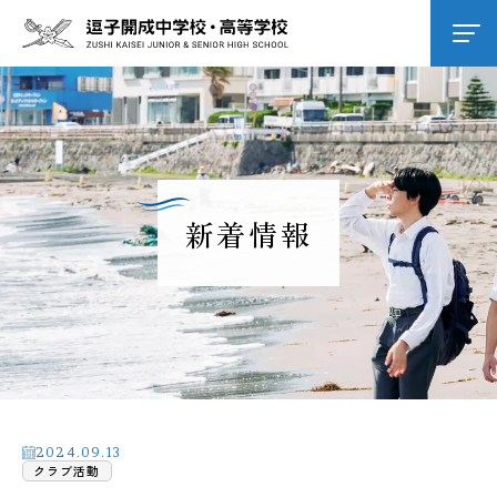
学校紹介
逗子開成の教育
新着情報
学校生活
進路進学
入試情報
2024.09.13
クラブ活動