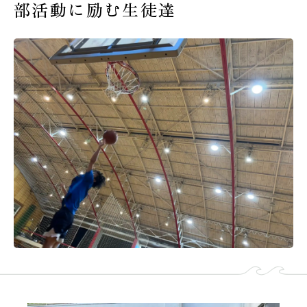
部活動に励む生徒達
受験生の皆様へ
在校生・保護者の皆様へ
卒業生の皆様へ
交通案内
お問い合わせ
教員採用情報
資料請求
新着情報
よくある質問
みらい募金について
当サイトについて
個人情報保護方針
サイトマップ
ENGLISH