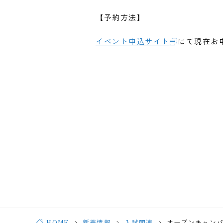
【予約方法】
イベント申込サイト
にて現在お
HOME
新着情報
入試関連
オープンキャンパ