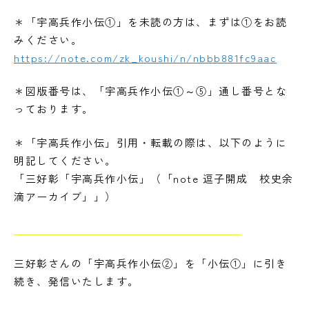
＊「宇高兵作小伝①」を未読の方は、まずは①をお読
みください。
https://note.com/zk_koushi/n/nbbb881fc9aac
＊図版番号は、「宇高兵作小伝①～⑤」通し番号とな
っております。
＊「宇高兵作小伝」引用・転載の際は、以下のように
明記してください。
「三好彰「宇高兵作小伝」（「note 逗子開成 校史余
滴アーカイブ」」）
三好彰さんの「宇高兵作小伝②」を「小伝①」に引き
続き、発信いたします。