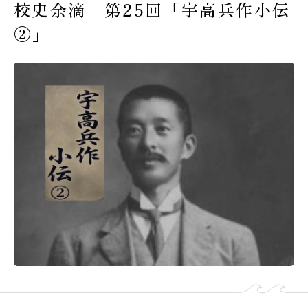
校史余滴 第25回「宇高兵作小伝
受験生の皆様へ
②」
在校生・保護者の皆様へ
卒業生の皆様へ
交通案内
お問い合わせ
教員採用情報
資料請求
新着情報
よくある質問
みらい募金について
当サイトについて
個人情報保護方針
サイトマップ
ENGLISH