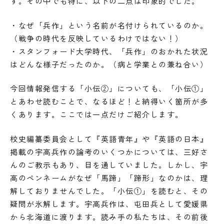
す。その中でも特に、以下の二点は印象的でした。
・なぜ「兵作」という名前が名付けられているのか。
（戦争の時代を反映しているわけではない！）
・スタンフォード大学時代、「兵作」のおかれた状況
はどんな様子だったのか。（病と学業との兼ね合い）
今回情報発信する「小伝②」についても、「小伝①」
とあわせ読むことで、なるほど！と納得いく箇所が多
くあります。ここでは一点だけご紹介します。
校史編纂委員会として『英語青年』や『英語の日本』
掲載の宇高兵作の論考のいくつかについては、三好さ
んのご教示もあり、目を通していました。しかし、宇
高のペンネームがなぜ「馬蹄」「蹄形」なのかは、理
解しておりませんでした。「小伝①」を読むと、その
疑問が氷解します。宇高兵作は、屯田兵として愛媛県
から北海道に渡ります。読み手の私たちは、その前後