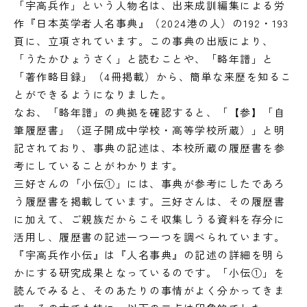
「宇高兵作」という人物名は、出来成訓編集による労
作『日本英学者人名事典』（2024港の人）の192・193
頁に、立項されています。この事典の出版により、
「うたかひょうさく」と読むことや、「略年譜」と
「著作略目録」（4冊掲載）から、簡単な来歴を知るこ
とができるようになりました。
なお、「略年譜」の典拠を確認すると、「【参】「自
筆履歴書」（逗子開成中学校・高等学校所蔵）」と明
記されており、事典の記述は、本校所蔵の履歴書を参
考にしていることがわかります。
三好さんの「小伝①」には、事典が参考にしたであろ
う履歴書を掲載しています。三好さんは、その履歴書
に加えて、ご親族だからこそ収集しうる資料を存分に
活用し、履歴書の記述一つ一つを調べられています。
『宇高兵作小伝』は『人名事典』の記述の詳細を明ら
かにする研究成果となっているのです。「小伝①」を
読んでみると、そのあたりの事情がよく分かってきま