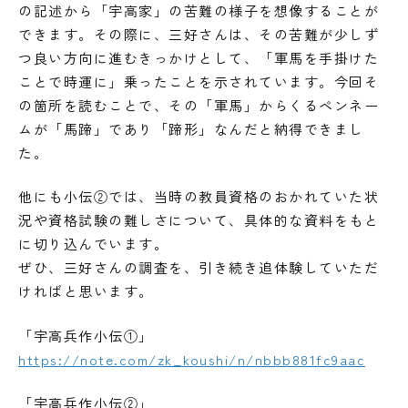
の記述から「宇高家」の苦難の様子を想像することが
できます。その際に、三好さんは、その苦難が少しず
つ良い方向に進むきっかけとして、「軍馬を手掛けた
ことで時運に」乗ったことを示されています。今回そ
の箇所を読むことで、その「軍馬」からくるペンネー
ムが「馬蹄」であり「蹄形」なんだと納得できまし
た。
他にも小伝②では、当時の教員資格のおかれていた状
況や資格試験の難しさについて、具体的な資料をもと
に切り込んでいます。
ぜひ、三好さんの調査を、引き続き追体験していただ
ければと思います。
「宇高兵作小伝①」
https://note.com/zk_koushi/n/nbbb881fc9aac
「宇高兵作小伝②」