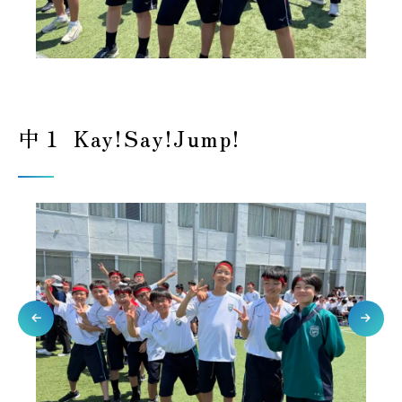
中１ Kay!Say!Jump!