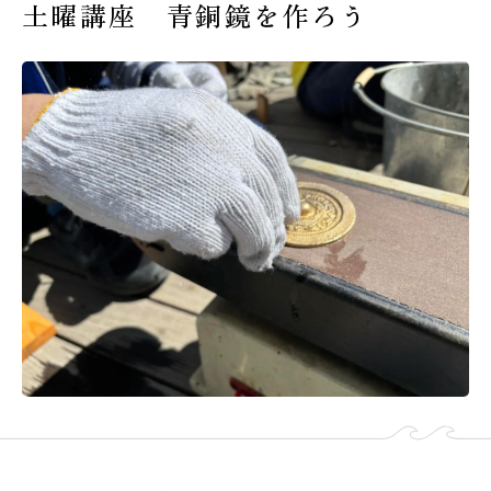
土曜講座 青銅鏡を作ろう
受験生の皆様へ
在校生・保護者の皆様へ
卒業生の皆様へ
交通案内
お問い合わせ
教員採用情報
資料請求
新着情報
よくある質問
みらい募金について
当サイトについて
個人情報保護方針
サイトマップ
ENGLISH