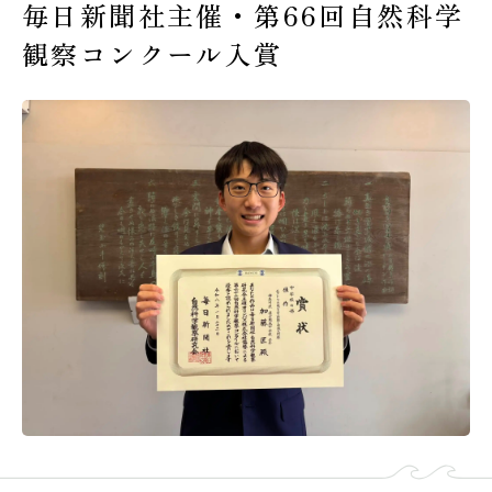
毎日新聞社主催・第66回自然科学
受験生の皆様へ
観察コンクール入賞
在校生・保護者の皆様へ
卒業生の皆様へ
交通案内
お問い合わせ
教員採用情報
資料請求
新着情報
よくある質問
みらい募金について
当サイトについて
個人情報保護方針
サイトマップ
ENGLISH