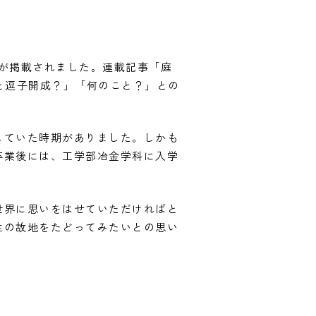
事が掲載されました。連載記事「庭
と逗子開成？」「何のこと？」との
していた時期がありました。しかも
卒業後には、工学部冶金学科に入学
世界に思いをはせていただければと
生の故地をたどってみたいとの思い