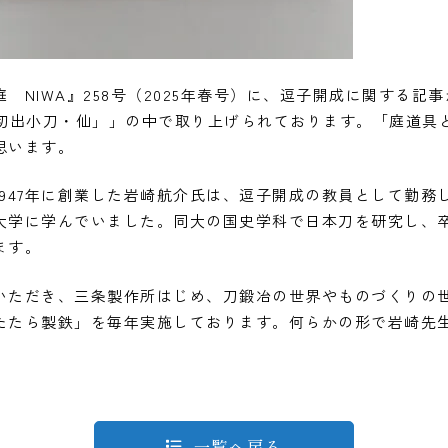
NIWA』258号（2025年春号）に、逗子開成に関する記
「切出小刀・仙」」の中で取り上げられております。「庭道具
思います。
947年に創業した岩崎航介氏は、逗子開成の教員として勤務
大学に学んでいました。同大の国史学科で日本刀を研究し、
ます。
ただき、三条製作所はじめ、刀鍛冶の世界やものづくりの
たたら製鉄」を毎年実施しております。何らかの形で岩崎先
一覧へ戻る