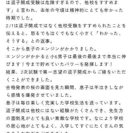
は逗子開成受験は危険すぎるので、他校をすすめま
す」と言われ、去年の今頃は精神的にとても辛かった
時期でした。
2/1は逗子開成ではなく他校受験をすすめられたことを
伝えると、怒るでも泣くでもなく小さく「わかった、
そうする」との返事。
そこから息子のエンジンがかかりました。
エンジンがかかると小6男子は最後の最後まで本当に伸
びます！今まで貯めていたパワーを発揮します！
結果、2次試験で第一志望の逗子開成からご縁をいただ
くことができました。
合格発表の桜の画面を見た瞬間、息子は半泣きしなが
ら感情を爆発させていました。
息子は毎日楽しく充実した学校生活を送っています。
逗子開成は他校にはない経験がたくさんでき、先生方
の面倒見がとても良い素敵な学校です。なにより学校
の居心地がとてもよく、入学してすぐにたくさんの気