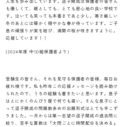
人生を歩み出しています。逗子開成は保護者の皆さん
も優しくて、親としても、とても居心地の良い学校で
す。泣いても笑っても本番まであと少し。寒さ厳しい
冬のあとには暖かく穏やかな春が待っています。ご子
息の頑張りが実を結び、満開の桜が咲きますように。
応援しています！！
(2024年度 中1D組保護者より)
受験生の皆さん、それを見守る保護者の皆様、毎日お
疲れ様です。私も昨年この応援メッセージを読み助け
られたので、うちの経験も書きたいと思います。息子
はとにかくのんびり屋で何でも遅い。そんな息子にと
って逗子開成の問題数多めの出題形式はとても手こず
りました。一月からは第一志望の逗子開成の過去問に
絞り、苦手な算数は『大問ごとに時間配分を決める』