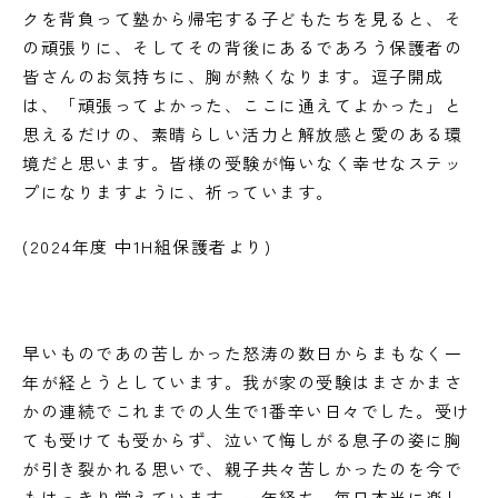
クを背負って塾から帰宅する子どもたちを見ると、そ
の頑張りに、そしてその背後にあるであろう保護者の
皆さんのお気持ちに、胸が熱くなります。逗子開成
は、「頑張ってよかった、ここに通えてよかった」と
思えるだけの、素晴らしい活力と解放感と愛のある環
境だと思います。皆様の受験が悔いなく幸せなステッ
プになりますように、祈っています。
(2024年度 中1H組保護者より)
早いものであの苦しかった怒涛の数日からまもなく一
年が経とうとしています。我が家の受験はまさかまさ
かの連続でこれまでの人生で1番辛い日々でした。受け
ても受けても受からず、泣いて悔しがる息子の姿に胸
が引き裂かれる思いで、親子共々苦しかったのを今で
もはっきり覚えています。一年経ち、毎日本当に楽し