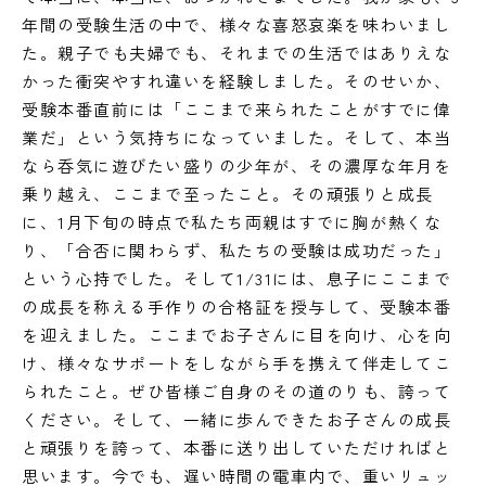
年間の受験生活の中で、様々な喜怒哀楽を味わいまし
た。親子でも夫婦でも、それまでの生活ではありえな
かった衝突やすれ違いを経験しました。そのせいか、
受験本番直前には「ここまで来られたことがすでに偉
業だ」という気持ちになっていました。そして、本当
なら呑気に遊びたい盛りの少年が、その濃厚な年月を
乗り越え、ここまで至ったこと。その頑張りと成長
に、1月下旬の時点で私たち両親はすでに胸が熱くな
り、「合否に関わらず、私たちの受験は成功だった」
という心持でした。そして1/31には、息子にここまで
の成長を称える手作りの合格証を授与して、受験本番
を迎えました。ここまでお子さんに目を向け、心を向
け、様々なサポートをしながら手を携えて伴走してこ
られたこと。ぜひ皆様ご自身のその道のりも、誇って
ください。そして、一緒に歩んできたお子さんの成長
と頑張りを誇って、本番に送り出していただければと
思います。今でも、遅い時間の電車内で、重いリュッ