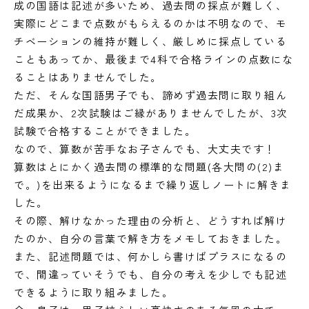
成の国語は記述が多いため、過去問の採点が難しく、
実際にどこまで点数がもらえるのかは不明なので、モ
チベーションの維持が難しく、厳しめに採点している
こともあってか、最後まで4科で合格ラインの点数にな
ることはありませんでした。
ただ、そんな国語男子でも、諦めず過去問に取り組ん
だ成果か、2次試験はご縁がありませんでしたが、3次
試験で合格することができました。
なので、算数が苦手なお子さんでも、大丈夫です！
算数はとにかく過去問の標準的な問題(各大問の(2)ま
で。)を出来るようになるまで繰り返しノートに解きま
した。
その際、解けなかった理由の分析と、どうすれば解け
たのか、自分の言葉で解き方をメモしておきました。
また、記述問題では、何かしら書けばプラスになるの
で、間違っていそうでも、自分の考えを少しでも記述
できるように取り組みました。