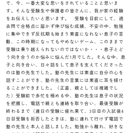
で、今、一番大変な思いをされていることと思いま
す。そんな受験生や保護者の皆さんに、我が家の経験
をお伝えしたいと思います。 受験を目前にして、過
去問で合格点に届かず伸び悩む成績、不安の中、勉強
に集中できず反抗期も始まり素直になれない息子の言
動、この時期になってもやめないゲーム、このままで
受験は乗り越えられないのではないか・・・息子とど
う向き合うのか悩みに悩んだ1月でした。そんな中、息
子と向き合い、日々話をして息子を支えてくださった
のは塾の先生でした。塾の先生には素直に自分の心を
話すことができ、塾の先生の言葉には素直に耳を傾け
ることができました。（正直、親としては複雑でし
た）受験前で多忙を極める中、塾の先生は息子の状況
を把握し、電話で親とも連絡を取り合い、最後受験が
終わるまで（連日の受験に疲れ果て、3日目の入試後4
日目受験を拒否したときは、塾に連れて行けず電話で
塾の先生と本人と話しました。勉強から離れ、好きな