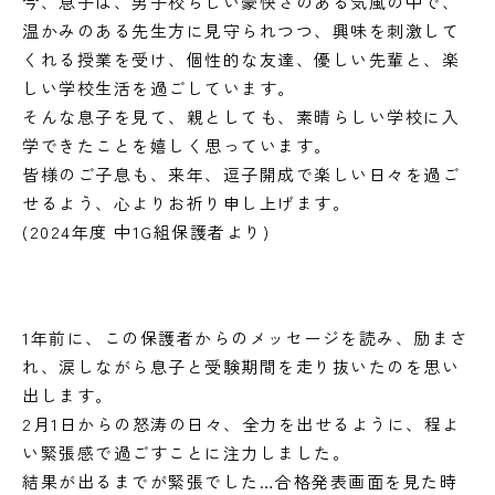
今、息子は、男子校らしい豪快さのある気風の中で、
温かみのある先生方に見守られつつ、興味を刺激して
くれる授業を受け、個性的な友達、優しい先輩と、楽
しい学校生活を過ごしています。
そんな息子を見て、親としても、素晴らしい学校に入
学できたことを嬉しく思っています。
皆様のご子息も、来年、逗子開成で楽しい日々を過ご
せるよう、心よりお祈り申し上げます。
(2024年度 中1G組保護者より)
1年前に、この保護者からのメッセージを読み、励まさ
れ、涙しながら息子と受験期間を走り抜いたのを思い
出します。
2月1日からの怒涛の日々、全力を出せるように、程よ
い緊張感で過ごすことに注力しました。
結果が出るまでが緊張でした…合格発表画面を見た時