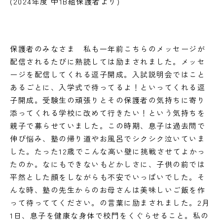
(2024年度 中1B組保護者より)
保護者のみなさま 私も一年前こちらのメッセージが
配信されるたびに熟読しては励まされました。メッセ
ージを配信してくれる逗子開成。入試説明会ではこと
あるごとに、入学式で待ってるよ！といってくれる逗
子開成。受験生の頑張りとその保護者の気持ちに寄り
添ってくれる学校に改めて行きたい！という気持ちを
親子で募らせていました。この時期、息子は過去問で
伸び悩み、塾の帰り道やお風呂でシクシク泣いていま
した。たった12歳でこんな高い壁に挑戦させてよかっ
たのか。なにもできないもどかしさに、子供の前では
平然とした顔をしながらも不安でいっぱいでした。そ
んな時、塾の先生からのお母さんは美味しいご飯を作
って待っててください。の言葉に励まされました。2月
1日、息子を健康な身体で校門をくぐらせること。私の