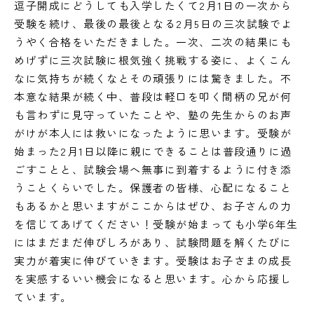
逗子開成にどうしても入学したくて2月1日の一次から
受験を続け、最後の最後となる2月5日の三次試験でよ
うやく合格をいただきました。一次、二次の結果にも
めげずに三次試験に根気強く挑戦する姿に、よくこん
なに気持ちが続くなとその頑張りには驚きました。不
本意な結果が続く中、普段は軽口を叩く間柄の兄が何
も言わずに見守っていたことや、塾の先生からのお声
がけが本人には救いになったように思います。受験が
始まった2月1日以降に親にできることは普段通りに過
ごすことと、試験会場へ無事に到着するように付き添
うことくらいでした。保護者の皆様、心配になること
もあるかと思いますがここからはぜひ、お子さんの力
を信じてあげてください！受験が始まっても小学6年生
にはまだまだ伸びしろがあり、試験問題を解くたびに
実力が着実に伸びていきます。受験はお子さまの成長
を実感するいい機会になると思います。心から応援し
ています。