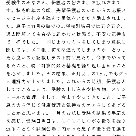
受験生のみなさん、保護者の皆さま、お疲れさまで
す。私も昨年の今頃、先輩保護者のかたからの応援メ
ッセージを何度も読んで勇気をいただき励まされまし
た。息子は11月の塾での志望校別結果では五分五分、
過去問解いても合格に届かない状態で、不安な気持ち
で一杯でした。 同じようなミスをしてしまう算数に
関しては、メモ帳に何を間違えてしまうのか どうし
たら良いのか記載しテスト前に見たり、今までやって
きたこと、特に計算問題と基礎を繰り返し固めること
を心がけました。その結果、正月明けの1ヶ月でもグッ
と理解力が上がりました。これからの時期、保護者と
してできることは、受験の申し込みや持ち物、スケジ
ュールの管理、そして、今までやってきたこと、ご子
息の力を信じて健康管理と気持ちのケアをしてあげる
ことかと思います。１月のお試し受験の結果で手応え
を感じ、受験日当日は、にこにこしながら後ろを振り
返ることなく試験会場に向かった息子の後ろ姿を涙を