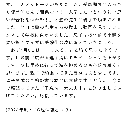
す。」とメッセージがありました。受験期間に入った
ら偏差値なんて関係ない！「入学したいという強い思
いが合格をつかむ！」と塾の先生に親子で励まされま
した。当日は塾の先生からの励まし動画を見てリラッ
クスして学校に向かいました。息子は校門前で平静を
装い振り向かずに受験生の波に消えていきました。
「必ず4月8日はここに来る。」と強く思ったそうで
す。目の前に広がる逗子湾にモチベーションも上がり
ます。少し早めに行って海を眺めるのも心落ち着くと
思います。親子で頑張ってきた受験もあと少しです。
逗子開成の合格証書は本当に素敵です！どうか、今ま
で頑張ってきたご子息を「大丈夫！」と送り出してあ
げてください。応援しています。
(2024年度 中1G組保護者より)