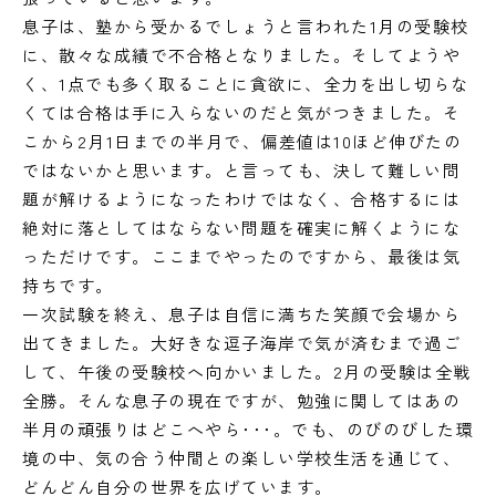
息子は、塾から受かるでしょうと言われた1月の受験校
に、散々な成績で不合格となりました。そしてようや
く、1点でも多く取ることに貪欲に、全力を出し切らな
くては合格は手に入らないのだと気がつきました。そ
こから2月1日までの半月で、偏差値は10ほど伸びたの
ではないかと思います。と言っても、決して難しい問
題が解けるようになったわけではなく、合格するには
絶対に落としてはならない問題を確実に解くようにな
っただけです。ここまでやったのですから、最後は気
持ちです。
一次試験を終え、息子は自信に満ちた笑顔で会場から
出てきました。大好きな逗子海岸で気が済むまで過ご
して、午後の受験校へ向かいました。2月の受験は全戦
全勝。そんな息子の現在ですが、勉強に関してはあの
半月の頑張りはどこへやら･･･。でも、のびのびした環
境の中、気の合う仲間との楽しい学校生活を通じて、
どんどん自分の世界を広げています。