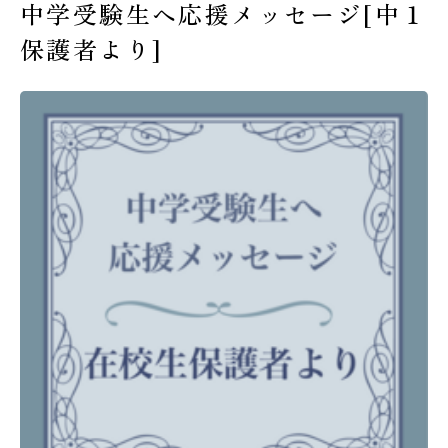
中学受験生へ応援メッセージ[中１
受験生の皆様へ
保護者より]
在校生・保護者の皆様へ
卒業生の皆様へ
交通案内
お問い合わせ
教員採用情報
資料請求
新着情報
よくある質問
みらい募金について
当サイトについて
個人情報保護方針
サイトマップ
ENGLISH