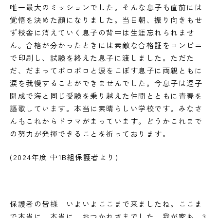
唯一最大のミッションでした。そんな息子も直前には
覚悟を決めた顔になりました。当日朝、振り向きもせ
ず校舎に消えていく息子の背中は生涯忘れられませ
ん。合格が分かったときには素敵な合格証をコンビニ
で印刷し、試験を終えた息子に渡しました。ただた
だ、だまってポロポロと涙をこぼす息子に両親ともに
涙を我慢することができませんでした。今息子は逗子
開成で海と同じ受験を乗り越えた仲間とともに青春を
謳歌しています。本当に素晴らしい学校です。みなさ
んもこれからドラマがまっています。どうかこれまで
の努力が発揮できることを祈っております。
(2024年度 中1B組保護者より)
保護者の皆様 いよいよここまで来ましたね。ここま
で本当に、本当に、おつかれさまでした。我が家も、3