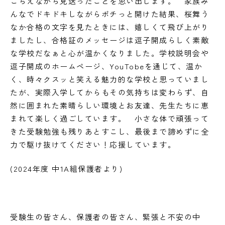
こらえながら見送ったことを思い出します。 家族み
んなでドキドキしながらポチっと開けた結果、桜舞う
なか合格の文字を見たときには、嬉しくて飛び上がり
ましたし、合格証のメッセージは逗子開成らしく素敵
な学校だなぁと心が温かくなりました。学校説明会や
逗子開成のホームページ、YouTobeを通じて、温か
く、時々クスッと笑える魅力的な学校と思っていまし
たが、実際入学してからもその気持ちは変わらず、自
然に囲まれた素晴らしい環境とお友達、先生たちに恵
まれて楽しく過ごしています。 小さな体で頑張って
きた受験勉強も残りあとすこし、最後まで諦めずに全
力で駆け抜けてください！応援しています。
(2024年度 中1A組保護者より)
受験生の皆さん、保護者の皆さん、緊張と不安の中