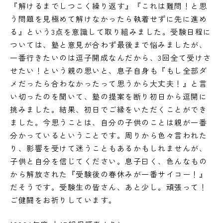
『解けるまでしつこく繰り返す』『これは難問！と思
う問題を見極めて解けなかったら執着せずに先に進め
る』という3点を意識して取り組みました。受験日程に
ついては、塾と意見が合わず最後まで悩みましたが、
一番行きたいのは逗子開成なんだから、3回全て受けさ
せたい！という親の思いと、息子自身も『もし全部ダ
メだったら合わなかったって思うから大丈夫！』と言
い切ったのを聞いて、塾の提案を断り初日から逗開に
挑みました。結果、初日でご縁をいただくことができ
ました。今思うことは、自分の子供のことは親が一番
分かっているということです。周りから色々言われた
り、影響を受けて迷うこともあるかもしれませんが、
子供と自分を信じてください。息子曰く、色んなもの
から解放された『受験後の春休みが一番サイコー！』
だそうです。受験生の皆さん、あと少し。頑張って！
ご健闘をお祈りしています。