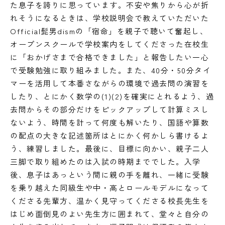
た息子を誇りに思っています。不安や焦りから心が折
れそうになるときは、学校説明会で教えていただいた
Official髭男dismの「宿命」を親子で聴いて奮起し、
オープンスクールで学校案内をしてくださった在校生
に「おかげさまで合格できました」と報告したい一心
で受験勉強に取り組みました。また、40分・50分タイ
マーを活用して本番さながらの環境で過去問の演習を
したり、とにかく数学の(1)(2)を確実にとれるよう、過
去問からその部分だけをピックアップして計算ミスし
ないよう、時間を計って何度も解いたり、国語や算数
の配点の大きな記述箇所はとにかく何かしら書けるよ
う、練習しました。最後に、目標に向かい、親子二人
三脚で取り組めたのは入試の時期まででした。入学
後、息子はあっという間に親の手を離れ、一緒に受験
を乗り越えた同級生や中・高とロールモデルになって
くださる先輩方、温かく見守ってくださる校長先生を
はじめ面倒見のよい先生方に囲まれて、堂々と自分の