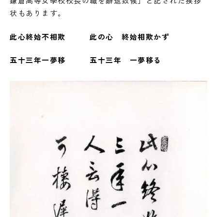
鎌倉高等女學校校長の職を辭退致候」と記された挨拶
状もあります。
此心終始不相欺 此の心 終始相欺かず
五十三年一夢移 五十三年 一夢移る