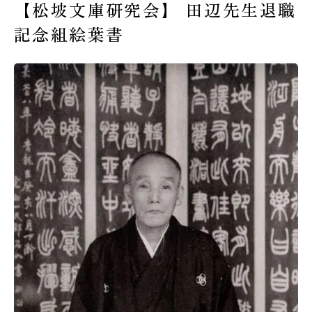
【松坡文庫研究会】 田辺先生退職
受験生の皆様へ
記念組絵葉書
在校生・保護者の皆様へ
卒業生の皆様へ
交通案内
お問い合わせ
教員採用情報
資料請求
新着情報
よくある質問
みらい募金について
当サイトについて
個人情報保護方針
サイトマップ
ENGLISH