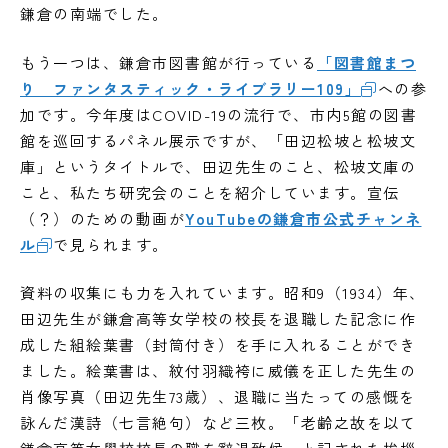
鎌倉の南端でした。
もう一つは、鎌倉市図書館が行っている
「図書館まつ
り ファンタスティック・ライブラリー109」
への参
加です。今年度はCOVID-19の流行で、市内5館の図書
館を巡回するパネル展示ですが、「田辺松坡と松坡文
庫」というタイトルで、田辺先生のこと、松坡文庫の
こと、私たち研究会のことを紹介しています。宣伝
（？）のための動画が
YouTubeの鎌倉市公式チャンネ
ル
で見られます。
資料の収集にも力を入れています。昭和9（1934）年、
田辺先生が鎌倉高等女学校の校長を退職した記念に作
成した組絵葉書（封筒付き）を手に入れることができ
ました。絵葉書は、紋付羽織袴に威儀を正した先生の
肖像写真（田辺先生73歳）、退職に当たっての感慨を
詠んだ漢詩（七言絶句）など三枚。「老齢之故を以て