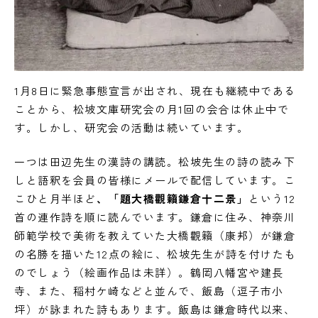
1月8日に緊急事態宣言が出され、現在も継続中である
ことから、松坡文庫研究会の月1回の会合は休止中で
す。しかし、研究会の活動は続いています。
一つは田辺先生の漢詩の講読。松坡先生の詩の読み下
しと語釈を会員の皆様にメールで配信しています。こ
こひと月半ほど
、「題大橋觀籟鎌倉十二景」
という12
首の連作詩を順に読んでいます。鎌倉に住み、神奈川
師範学校で美術を教えていた大橋觀籟（康邦）が鎌倉
の名勝を描いた12点の絵に、松坡先生が詩を付けたも
のでしょう（絵画作品は未詳）。鶴岡八幡宮や建長
寺、また、稲村ケ崎などと並んで、飯島（逗子市小
坪）が詠まれた詩もあります。飯島は鎌倉時代以来、