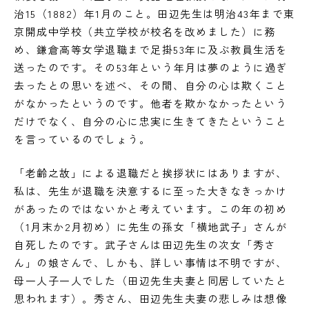
治15（1882）年1月のこと。田辺先生は明治43年まで東
京開成中学校（共立学校が校名を改めました）に務
め、鎌倉高等女学退職まで足掛53年に及ぶ教員生活を
送ったのです。その53年という年月は夢のように過ぎ
去ったとの思いを述べ、その間、自分の心は欺くこと
がなかったというのです。他者を欺かなかったという
だけでなく、自分の心に忠実に生きてきたということ
を言っているのでしょう。
「老齢之故」による退職だと挨拶状にはありますが、
私は、先生が退職を決意するに至った大きなきっかけ
があったのではないかと考えています。この年の初め
（1月末か2月初め）に先生の孫女「横地武子」さんが
自死したのです。武子さんは田辺先生の次女「秀さ
ん」の娘さんで、しかも、詳しい事情は不明ですが、
母一人子一人でした（田辺先生夫妻と同居していたと
思われます）。秀さん、田辺先生夫妻の悲しみは想像