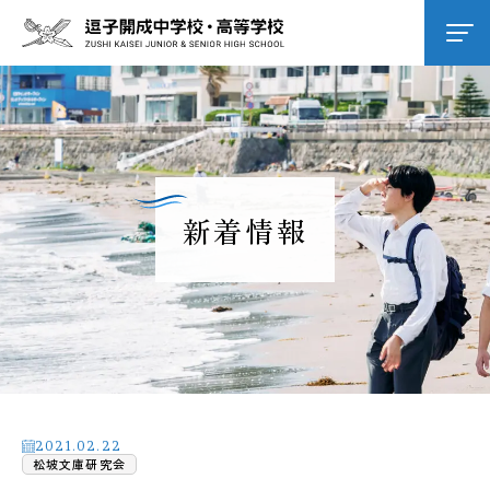
学校紹介
逗子開成の教育
新着情報
学校生活
進路進学
入試情報
2021.02.22
松坡文庫研究会