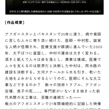
(作品概要)
アフガニスタンとパキスタンで35年に渡り、病や貧困
に苦しむ人々に寄り添い続けた、医師・中村哲。誠実
な人柄が信頼され、医療支援が順調に進んでいた2000
年、大干ばつに直面し、中村の運命は大きく変わる。
渇きと飢えで人々は命を落とし、農業は壊滅。医療で
人々を支えるのは限界だと決断した中村は、用水路の
建設を決断する。大河クナールから水を引き、乾いた
大地をよみがえらせるというのだ。医師にそんな大工
事などできるのか？ 数々の技術トラブル、アフガン
空爆、息子の死……。専門家がいないまま始まった前
代未聞の大工事は、苦難の連続だった――
戦火のアフガニスタンで21年間継続的に記録した映像