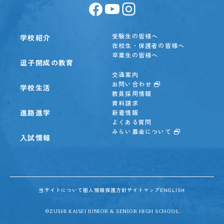
受験生の皆様へ
学校紹介
在校生・保護者の皆様へ
卒業生の皆様へ
逗子開成の教育
交通案内
お問い合わせ
学校生活
教員採用情報
資料請求
進路進学
新着情報
よくある質問
みらい募金について
入試情報
当サイトについて
個人情報保護方針
サイトマップ
ENGLISH
©ZUSHI KAISEI JUNIOR & SENIOR HIGH SCHOOL