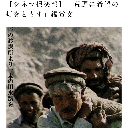
【シネマ倶楽部】『荒野に希望の
受験生の皆様へ
灯をともす』鑑賞文
在校生・保護者の皆様へ
卒業生の皆様へ
交通案内
お問い合わせ
教員採用情報
資料請求
新着情報
よくある質問
みらい募金について
当サイトについて
個人情報保護方針
サイトマップ
ENGLISH