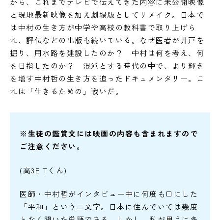
から、これまでテレビで伝えてきた内容に未公開映像
と現地最新映像を加え劇場版としてリメイク。日本で
は中村の生き方が中学や高校の教科書で取り上げら
れ、評伝などの出版も続いている。なぜ医者が井戸を
掘り、用水路を建設したのか？ 中村は何を考え、何
を目指したのか？ 混沌とする時代の中で、より輝き
を増す中村哲の生き方を追ったドキュメンタリー。こ
れは「生きるための」戦いだ。
※生徒の鑑賞文には映画の内容も含まれますので
ご注意ください。
(高3E Tくん
)
医師・中村哲がインタビュー中に何度も口にした
「平和」という二文字。日本に住んでいては幾度
となく聞いた単語である。しかし、私が思うに多