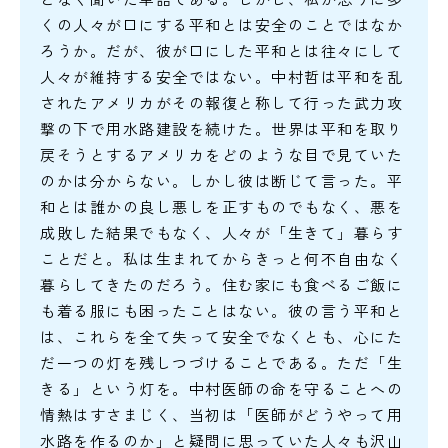
くの人々が口にする平和とは安全のことではなか
ろうか。だが、彼が口にした平和とは往々にして
人々が維持する安全ではない。中村哲は平和を乱
されたアメリカがその報復と称して行った武力攻
撃の下で用水路建設を続けた。世界は平和を取り
戻そうとするアメリカをどのような目で見ていた
のかは分からない。しかし彼は断じて言った。平
和とは誰かの良し悪しを正すものでもなく、悪を
成敗した結果でもなく、人々が「生きて」暮らす
ことだと。私は生まれてからきっと何不自由なく
暮らしてきたのだろう。住む家にも食べるご飯に
も着る服にも困ったことはない。彼の言う平和と
は、これらを全て失って安全でなくとも、心にた
だ一つの灯を残しつづけることである。ただ「生
きる」という灯を。中村医師の命を守ることへの
情熱はすさまじく、当初は「医師がどうやって用
水路を作るのか」と疑問に思っていた人々も沢山