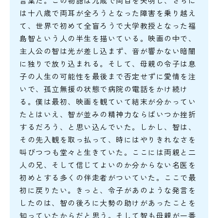
言葉だ。この物語は九歳で両目を失明し、さらに
は十八歳で両耳が全ろうとなった障害を乗り越え
て、世界で初めて全盲ろうで大学教授となった福
島智という人の半生を描いている。映画の中で、
主人公の智は光が差し込まず、音が響かない暗闇
に独りで放り込まれる。そして、母親の令子は息
子の人生の可能性を最後まで否定せずに愛情を注
いで、孤立無援の状態で病院の電話をかけ続け
る。僕は最初、映画を観ていて結末が分かってい
たとはいえ、智が並みの精神力ならばいつか挫折
するだろう、と思い込んでいた。しかし、智は、
その先入観を取っ払って、時にはやりきれなさを
叫びつつも堂々と生きていた。ここには両親と二
人の兄、そして信じてよいのか分からない名医を
初めとする多くの伴走者がついていた。ここで最
初に戻りたい。きっと、令子があのような発言を
したのは、智の後ろに大勢の助けがあったことを
知っていたからだと思う。そして智も母親が一番