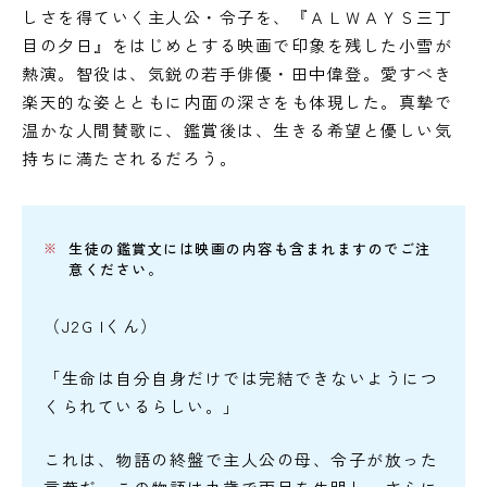
しさを得ていく主人公・令子を、『ＡＬＷＡＹＳ三丁
目の夕日』をはじめとする映画で印象を残した小雪が
熱演。智役は、気鋭の若手俳優・田中偉登。愛すべき
楽天的な姿とともに内面の深さをも体現した。真摯で
温かな人間賛歌に、鑑賞後は、生きる希望と優しい気
持ちに満たされるだろう。
生徒の鑑賞文には映画の内容も含まれますのでご注
意ください。
（J2G Iくん）
「生命は自分自身だけでは完結できないようにつ
くられているらしい。」
これは、物語の終盤で主人公の母、令子が放った