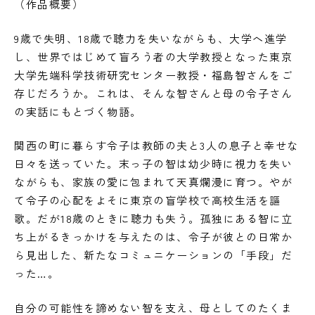
（作品概要）
9歳で失明、18歳で聴力を失いながらも、大学へ進学
し、世界ではじめて盲ろう者の大学教授となった東京
大学先端科学技術研究センター教授・福島智さんをご
存じだろうか。これは、そんな智さんと母の令子さん
の実話にもとづく物語。
関西の町に暮らす令子は教師の夫と3人の息子と幸せな
日々を送っていた。末っ子の智は幼少時に視力を失い
ながらも、家族の愛に包まれて天真爛漫に育つ。やが
て令子の心配をよそに東京の盲学校で高校生活を謳
歌。だが18歳のときに聴力も失う。孤独にある智に立
ち上がるきっかけを与えたのは、令子が彼との日常か
ら見出した、新たなコミュニケーションの「手段」だ
った…。
自分の可能性を諦めない智を支え、母としてのたくま