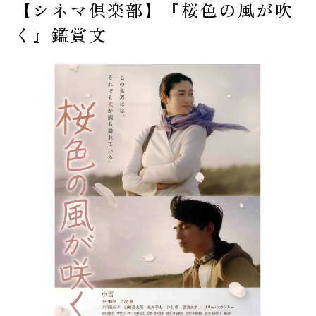
【シネマ倶楽部】『桜色の風が吹
受験生の皆様へ
く』鑑賞文
在校生・保護者の皆様へ
卒業生の皆様へ
交通案内
お問い合わせ
教員採用情報
資料請求
新着情報
よくある質問
みらい募金について
当サイトについて
個人情報保護方針
サイトマップ
ENGLISH